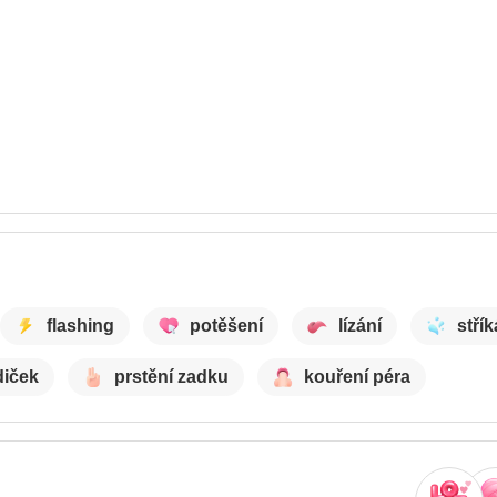
flashing
potěšení
lízání
střík
diček
prstění zadku
kouření péra