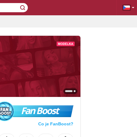
Fan Boost
Co je FanBoost?