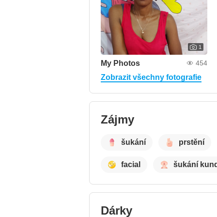
1
My Photos
454
Zobrazit všechny fotografie
Zájmy
šukání
prstění
facial
šukání kun
Dárky