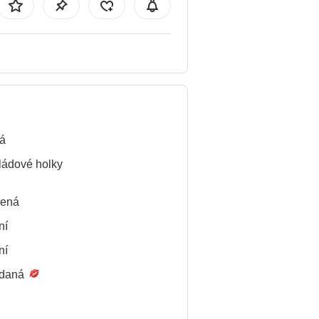
á
ádové holky
lená
ní
ní
daná